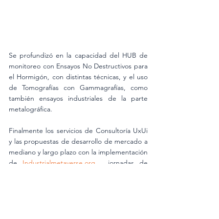
Se profundizó en la capacidad del HUB de 
monitoreo con Ensayos No Destructivos para 
el Hormigón, con distintas técnicas, y el uso 
de Tomografías con Gammagrafías, como 
también ensayos industriales de la parte 
metalográfica. 
Finalmente los servicios de Consultoría UxUi 
y las propuestas de desarrollo de mercado a 
mediano y largo plazo con la implementación 
de 
Industrialmetaverse.org
 , jornadas de 
Innovación, el desarrollo de ITAC-SWH 
Academy y mucho más. 
Estamos comprometidos con lo que 
hacemos y motivados porque estamos 